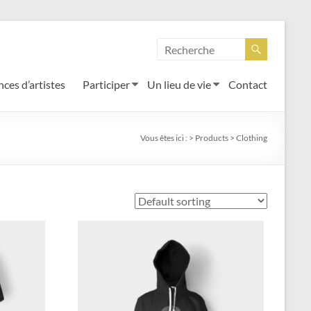
ces d’artistes
Participer
Un lieu de vie
Contact
Vous êtes ici :
>
Products
>
Clothing