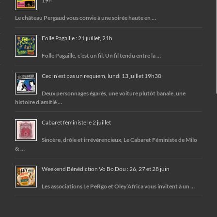
19h
Le château Pergaud vous convie à une soirée haute en …
Folle Pagaille : 21 juillet, 21h
Folle Pagaille, c’est un fil. Un fil tendu entre la …
Ceci n’est pas un requiem, lundi 13 juillet 19h30
Deux personnages égarés, une voiture plutôt banale, une
histoire d’amitié …
Cabaret féministe le 2 juillet
Sincère, drôle et irrévérencieux, Le Cabaret Féministe de Milo
& …
Weekend Bénédiction Vo Bo Dou : 26, 27 et 28 juin
Les associations Le PeRgo et Oley’Africa vous invitent à un …