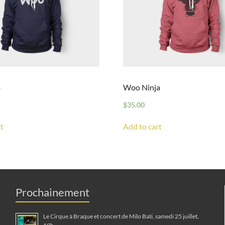
o
Woo Ninja
$
35.00
t
Add to cart
Prochainement
Le Cirque à Braque et concert de Milo Bati, samedi 25 juillet,