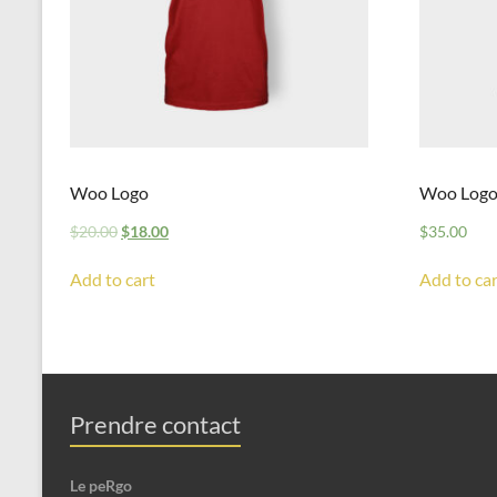
Woo Logo
Woo Log
$
20.00
$
18.00
$
35.00
Add to cart
Add to car
Prendre contact
Le peRgo