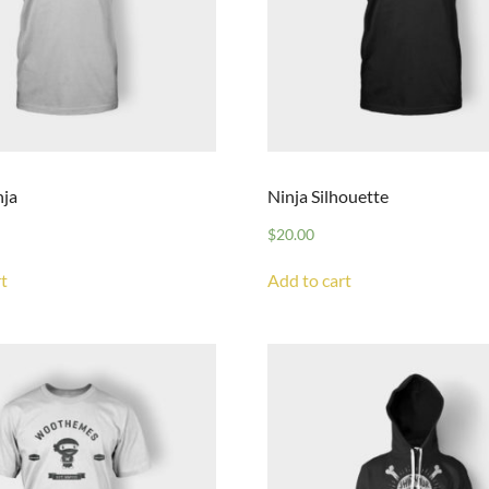
nja
Ninja Silhouette
$
20.00
t
Add to cart