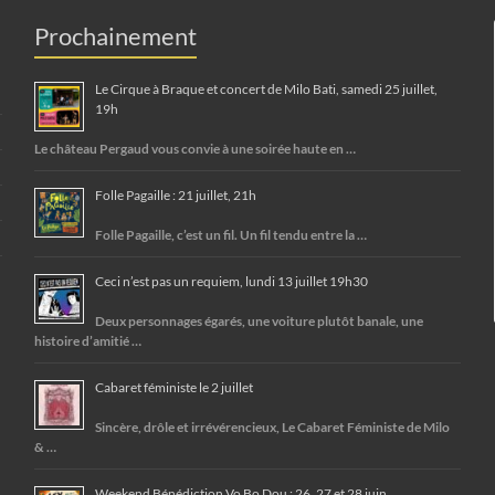
Prochainement
Le Cirque à Braque et concert de Milo Bati, samedi 25 juillet,
19h
Le château Pergaud vous convie à une soirée haute en …
Folle Pagaille : 21 juillet, 21h
Folle Pagaille, c’est un fil. Un fil tendu entre la …
Ceci n’est pas un requiem, lundi 13 juillet 19h30
Deux personnages égarés, une voiture plutôt banale, une
histoire d’amitié …
Cabaret féministe le 2 juillet
Sincère, drôle et irrévérencieux, Le Cabaret Féministe de Milo
& …
Weekend Bénédiction Vo Bo Dou : 26, 27 et 28 juin