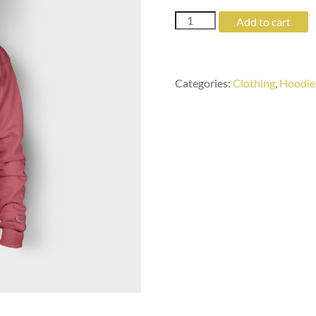
Woo
Add to cart
Ninja
quantity
Categories:
Clothing
,
Hoodie