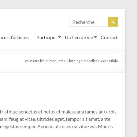
ces d’artistes
Participer
Un lieu de vie
Contact
Vous êtes ici :
>
Products
>
Clothing
>
Hoodies
>
Woo Ninja
tristique senectus et netus et malesuada fames ac turpis
m, feugiat vitae, ultricies eget, tempor sit amet, ante.
 egestas semper. Aenean ultricies mi vitae est. Mauris