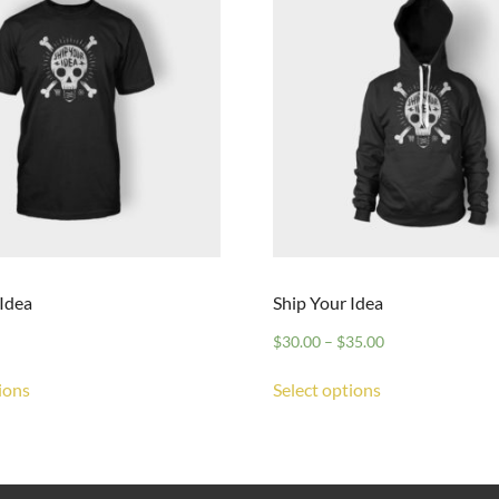
 Idea
Ship Your Idea
$
30.00
–
$
35.00
ions
Select options