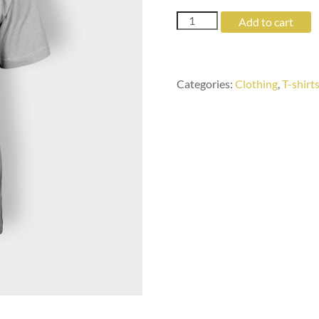
Happy
Add to cart
Ninja
quantity
Categories:
Clothing
,
T-shirt