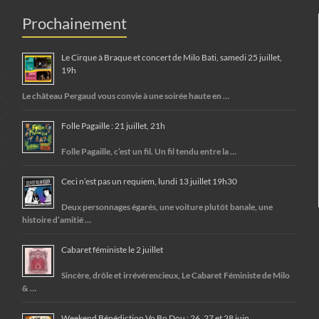
Prochainement
Le Cirque à Braque et concert de Milo Bati, samedi 25 juillet,
19h
Le château Pergaud vous convie à une soirée haute en …
Folle Pagaille : 21 juillet, 21h
Folle Pagaille, c’est un fil. Un fil tendu entre la …
Ceci n’est pas un requiem, lundi 13 juillet 19h30
Deux personnages égarés, une voiture plutôt banale, une
histoire d’amitié …
Cabaret féministe le 2 juillet
Sincère, drôle et irrévérencieux, Le Cabaret Féministe de Milo
& …
Weekend Bénédiction Vo Bo Dou : 26, 27 et 28 juin