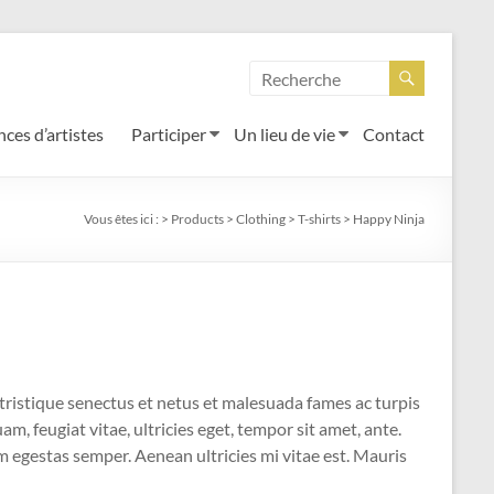
ces d’artistes
Participer
Un lieu de vie
Contact
Vous êtes ici :
>
Products
>
Clothing
>
T-shirts
>
Happy Ninja
tristique senectus et netus et malesuada fames ac turpis
m, feugiat vitae, ultricies eget, tempor sit amet, ante.
 egestas semper. Aenean ultricies mi vitae est. Mauris