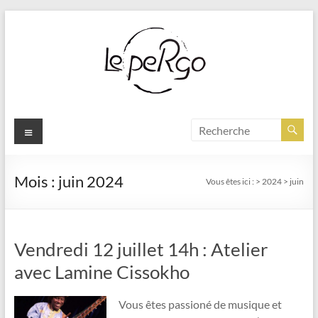
Aller
au
contenu
Menu
Mois :
juin 2024
Vous êtes ici :
>
2024
>
juin
Vendredi 12 juillet 14h : Atelier
avec Lamine Cissokho
Vous êtes passioné de musique et