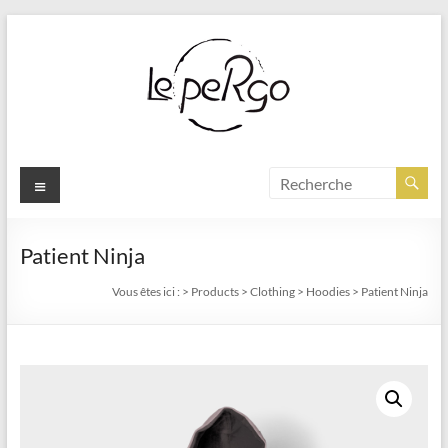
Aller
au
contenu
Menu
Patient Ninja
Vous êtes ici :
>
Products
>
Clothing
>
Hoodies
>
Patient Ninja