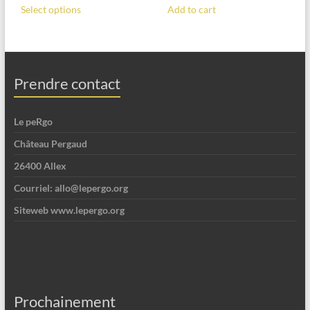
Select options
Add to cart
Prendre contact
Le peRgo
Château Pergaud
26400 Allex
Courriel: allo@lepergo.org
Siteweb www.lepergo.org
Prochainement