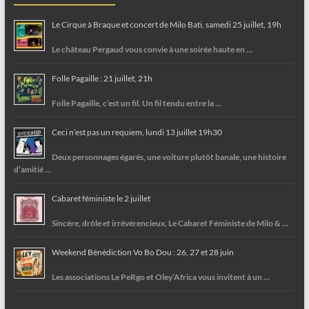
Le Cirque à Braque et concert de Milo Bati, samedi 25 juillet, 19h
Le château Pergaud vous convie à une soirée haute en …
Folle Pagaille : 21 juillet, 21h
Folle Pagaille, c’est un fil. Un fil tendu entre la …
Ceci n’est pas un requiem, lundi 13 juillet 19h30
Deux personnages égarés, une voiture plutôt banale, une histoire
d’amitié …
Cabaret féministe le 2 juillet
Sincère, drôle et irrévérencieux, Le Cabaret Féministe de Milo & …
Weekend Bénédiction Vo Bo Dou : 26, 27 et 28 juin
Les associations Le PeRgo et Oley’Africa vous invitent à un …