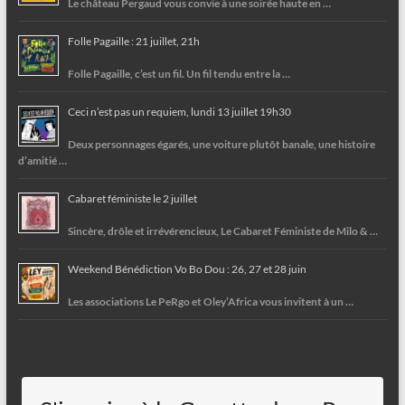
Le château Pergaud vous convie à une soirée haute en …
Folle Pagaille : 21 juillet, 21h
Folle Pagaille, c’est un fil. Un fil tendu entre la …
Ceci n’est pas un requiem, lundi 13 juillet 19h30
Deux personnages égarés, une voiture plutôt banale, une histoire
d’amitié …
Cabaret féministe le 2 juillet
Sincère, drôle et irrévérencieux, Le Cabaret Féministe de Milo & …
Weekend Bénédiction Vo Bo Dou : 26, 27 et 28 juin
Les associations Le PeRgo et Oley’Africa vous invitent à un …