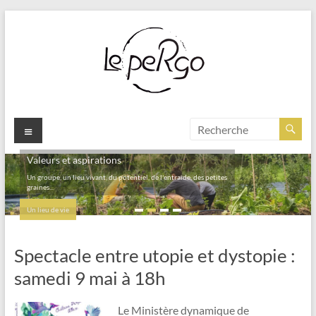
Aller
au
contenu
Menu
Valeurs et aspirations
Un groupe, un lieu vivant, du potentiel, de l'entraide, des petites
graines...
Un lieu de vie
Spectacle entre utopie et dystopie :
samedi 9 mai à 18h
Le Ministère dynamique de