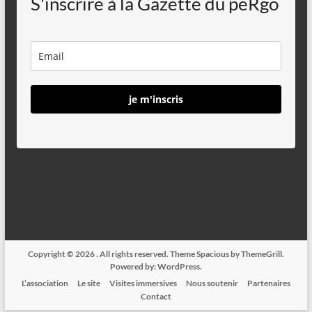
S'inscrire à la Gazette du peRgo
je m'inscris
Copyright © 2026
. All rights reserved. Theme
Spacious
by ThemeGrill.
Powered by:
WordPress
.
L’association
Le site
Visites immersives
Nous soutenir
Partenaires
Contact