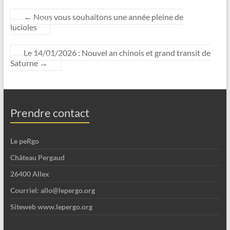
←
Nous vous souhaitons une année pleine de
lucioles
Le 14/01/2026 : Nouvel an chinois et grand transit de
Saturne
→
Prendre contact
Le peRgo
Château Pergaud
26400 Allex
Courriel: allo@lepergo.org
Siteweb www.lepergo.org