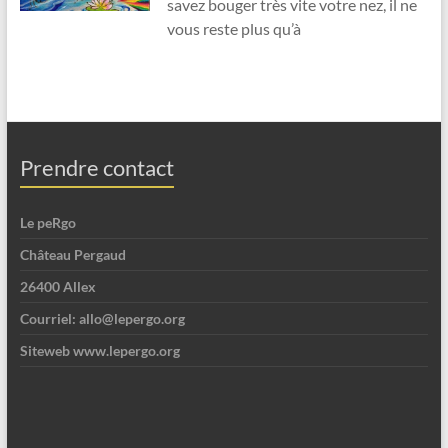
savez bouger très vite votre nez, il ne
vous reste plus qu’à
Prendre contact
Le peRgo
Château Pergaud
26400 Allex
Courriel: allo@lepergo.org
Siteweb www.lepergo.org