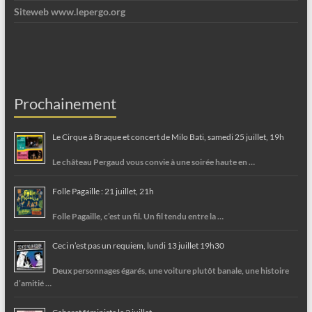
Siteweb www.lepergo.org
Prochainement
Le Cirque à Braque et concert de Milo Bati, samedi 25 juillet, 19h
Le château Pergaud vous convie à une soirée haute en …
Folle Pagaille : 21 juillet, 21h
Folle Pagaille, c’est un fil. Un fil tendu entre la …
Ceci n’est pas un requiem, lundi 13 juillet 19h30
Deux personnages égarés, une voiture plutôt banale, une histoire
d’amitié …