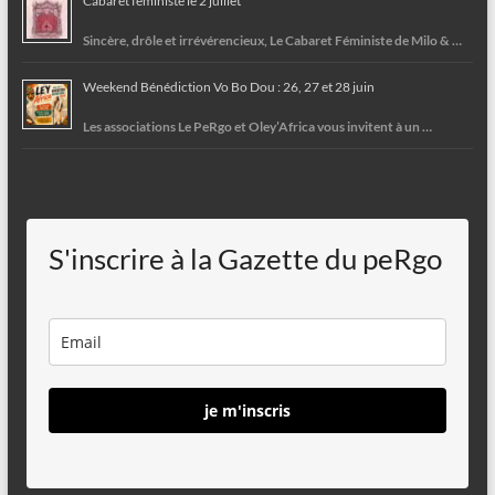
Cabaret féministe le 2 juillet
Sincère, drôle et irrévérencieux, Le Cabaret Féministe de Milo & …
Weekend Bénédiction Vo Bo Dou : 26, 27 et 28 juin
Les associations Le PeRgo et Oley’Africa vous invitent à un …
S'inscrire à la Gazette du peRgo
je m'inscris