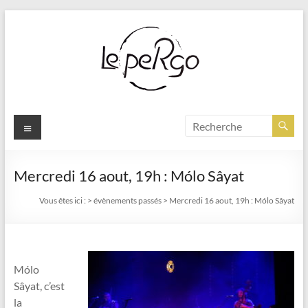
Aller
au
contenu
Menu
Mercredi 16 aout, 19h : Mólo Sâyat
Vous êtes ici :
>
évènements passés
>
Mercredi 16 aout, 19h : Mólo Sâyat
Mólo
Sâyat, c’est
la