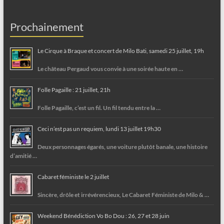
Prochainement
Le Cirque à Braque et concert de Milo Bati, samedi 25 juillet, 19h
Le château Pergaud vous convie à une soirée haute en …
Folle Pagaille : 21 juillet, 21h
Folle Pagaille, c’est un fil. Un fil tendu entre la …
Ceci n’est pas un requiem, lundi 13 juillet 19h30
Deux personnages égarés, une voiture plutôt banale, une histoire
d’amitié …
Cabaret féministe le 2 juillet
Sincère, drôle et irrévérencieux, Le Cabaret Féministe de Milo & …
Weekend Bénédiction Vo Bo Dou : 26, 27 et 28 juin