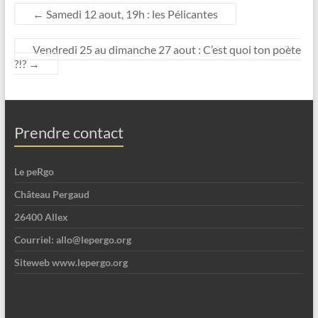
←
Samedi 12 aout, 19h : les Pélicantes
Vendredi 25 au dimanche 27 aout : C’est quoi ton poète
?!?
→
Prendre contact
Le peRgo
Château Pergaud
26400 Allex
Courriel: allo@lepergo.org
Siteweb www.lepergo.org