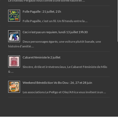
Le château Pergaud vous convie à une soirée haute en …
Folle Pagaille : 21 juillet, 21h
Folle Pagaille, c’est un fil. Un fil tendu entre la …
Ceci n’est pas un requiem, lundi 13 juillet 19h30
Deux personnages égarés, une voiture plutôt banale, une
histoire d’amitié …
Cabaret féministe le 2 juillet
Sincère, drôle et irrévérencieux, Le Cabaret Féministe de Milo
& …
Weekend Bénédiction Vo Bo Dou : 26, 27 et 28 juin
Les associations Le PeRgo et Oley’Africa vous invitent à un …