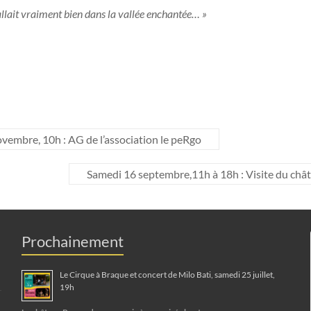
allait vraiment bien dans la vallée enchantée… »
embre, 10h : AG de l’association le peRgo
Samedi 16 septembre,11h à 18h : Visite du chât
Prochainement
Le Cirque à Braque et concert de Milo Bati, samedi 25 juillet,
19h