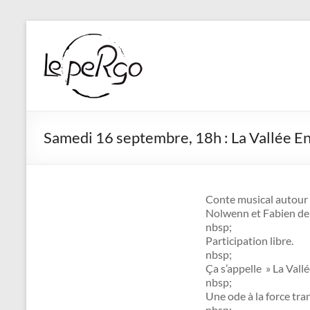
Aller
au
contenu
Samedi 16 septembre, 18h : La Vallée E
Conte musical autour d
Nolwenn et Fabien d
nbsp;
Participation libre.
nbsp;
Ça s’appelle » La Vall
nbsp;
Une ode à la force tran
nbsp;