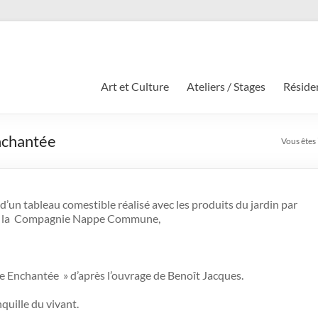
Art et Culture
Ateliers / Stages
Résiden
nchantée
Vous êtes i
’un tableau comestible réalisé avec les produits du jardin par
e la Compagnie Nappe Commune,
ée Enchantée » d’après l’ouvrage de Benoît Jacques.
quille du vivant.