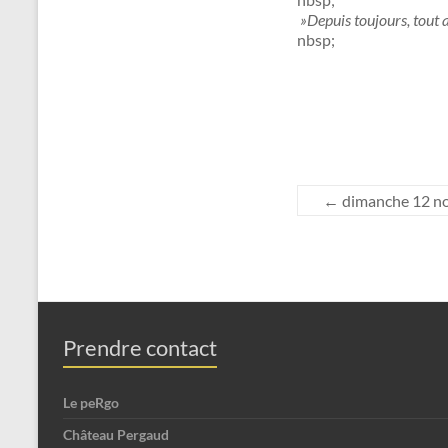
»Depuis toujours, tout 
nbsp;
←
dimanche 12 nov
Prendre contact
Le peRgo
Château Pergaud