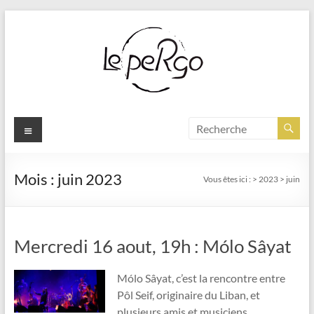
Aller
au
contenu
Menu
Mois :
juin 2023
Vous êtes ici :
>
2023
>
juin
Mercredi 16 aout, 19h : Mólo Sâyat
Mólo Sâyat, c’est la rencontre entre
Pôl Seif, originaire du Liban, et
plusieurs amis et musiciens