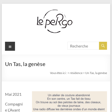
Aller
au
contenu
Menu
Un Tas, la genèse
Vous êtes ici :
>
résidence
>
Un Tas, la genèse
Mai 2021
Compagni
e L’Avant