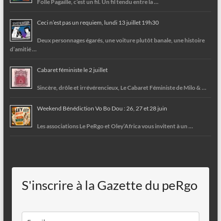
Folle Pagaille, c’est un fil. Un fil tendu entre la …
Ceci n’est pas un requiem, lundi 13 juillet 19h30
Deux personnages égarés, une voiture plutôt banale, une histoire
d’amitié …
Cabaret féministe le 2 juillet
Sincère, drôle et irrévérencieux, Le Cabaret Féministe de Milo & …
Weekend Bénédiction Vo Bo Dou : 26, 27 et 28 juin
Les associations Le PeRgo et Oley’Africa vous invitent à un …
S'inscrire à la Gazette du peRgo