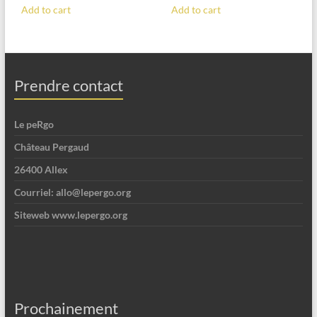
Add to cart
Add to cart
Prendre contact
Le peRgo
Château Pergaud
26400 Allex
Courriel: allo@lepergo.org
Siteweb www.lepergo.org
Prochainement