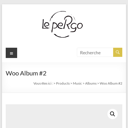
Aller
au
contenu
Menu
Woo Album #2
Vous êtes ici :
>
Products
>
Music
>
Albums
>
Woo Album #2