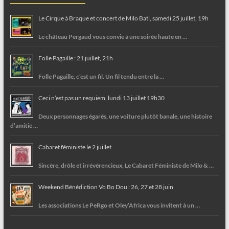
Le Cirque à Braque et concert de Milo Bati, samedi 25 juillet, 19h
Le château Pergaud vous convie à une soirée haute en …
Folle Pagaille : 21 juillet, 21h
Folle Pagaille, c’est un fil. Un fil tendu entre la …
Ceci n’est pas un requiem, lundi 13 juillet 19h30
Deux personnages égarés, une voiture plutôt banale, une histoire
d’amitié …
Cabaret féministe le 2 juillet
Sincère, drôle et irrévérencieux, Le Cabaret Féministe de Milo & …
Weekend Bénédiction Vo Bo Dou : 26, 27 et 28 juin
Les associations Le PeRgo et Oley’Africa vous invitent à un …