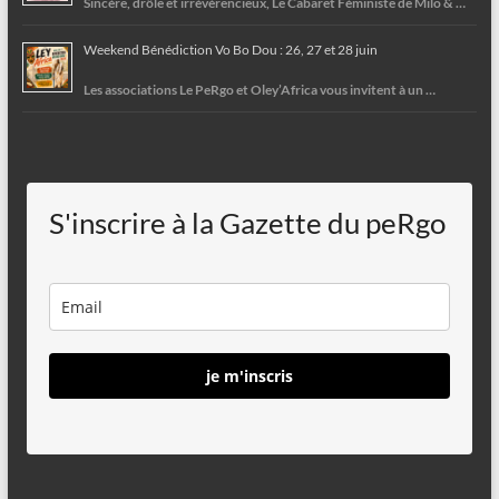
Sincère, drôle et irrévérencieux, Le Cabaret Féministe de Milo & …
Weekend Bénédiction Vo Bo Dou : 26, 27 et 28 juin
Les associations Le PeRgo et Oley’Africa vous invitent à un …
S'inscrire à la Gazette du peRgo
je m'inscris