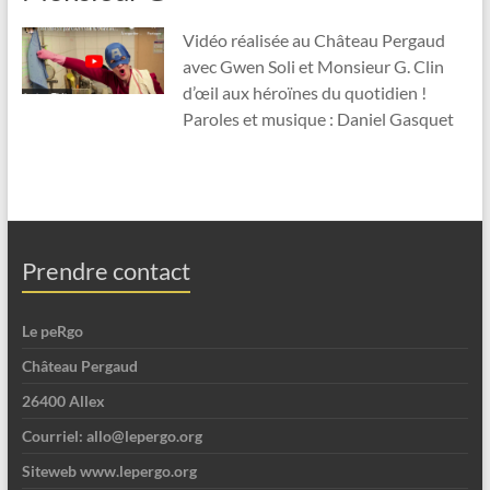
Vidéo réalisée au Château Pergaud
avec Gwen Soli et Monsieur G. Clin
d’œil aux héroïnes du quotidien !
Paroles et musique : Daniel Gasquet
Prendre contact
Le peRgo
Château Pergaud
26400 Allex
Courriel: allo@lepergo.org
Siteweb www.lepergo.org